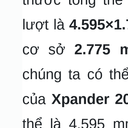
lượt là
4.595×1
cơ sở
2.775 
chúng ta có thể
của
Xpander 2
thể là 4.595 