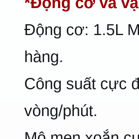
*Động cơ và vậ
Động cơ: 1.5L M
hàng.
Công suất cực đạ
vòng/phút.
Mô men xoắn cực