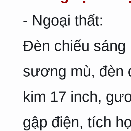
- Ngoại thất:
Đèn chiếu sáng 
sương mù, đèn 
kim 17 inch, gư
gập điện, tích h