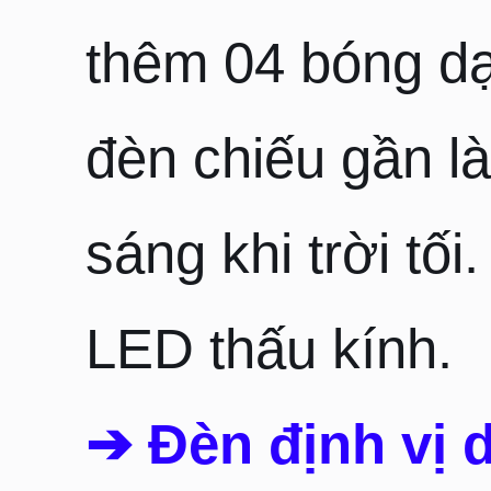
thêm 04 bóng d
đèn chiếu gần l
sáng khi trời tối
LED thấu kính.
➔ Đèn định vị 