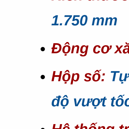
1.750 mm
Động cơ x
Hộp số:
Tự
độ vượt tố