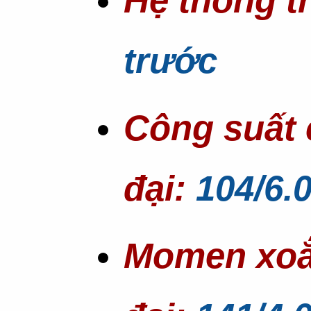
Hệ thống t
trước
Công suất
đại:
104/6.
Momen xoắ