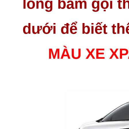
lòng bấm gọi th
dưới để biết th
MÀU XE X