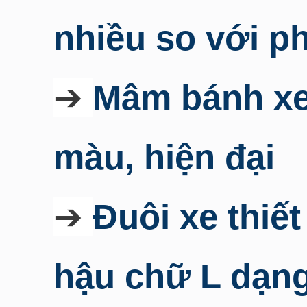
nhiều so với p
➔
Mâm bánh xe 
màu, hiện đại
➔
Đuôi xe thiế
hậu chữ L dạng