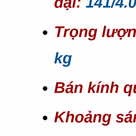
đại:
141/4.
Trọng lượn
kg
Bán kính q
Khoảng sá