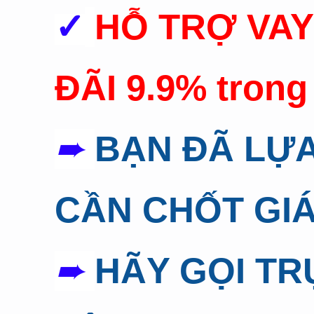
✓
HỖ TRỢ VA
ĐÃI 9.9% trong
➨
BẠN ĐÃ LỰ
CẦN CHỐT GI
➨
HÃY GỌI TR